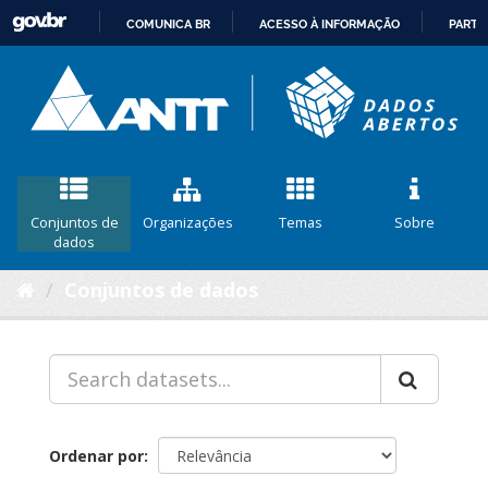
COMUNICA BR
ACESSO À INFORMAÇÃO
PARTI
IR
PARA
O
CONTEÚDO
Conjuntos de
Organizações
Temas
Sobre
dados
Conjuntos de dados
Ordenar por