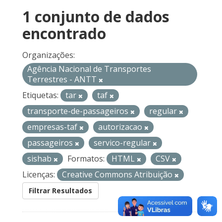
1 conjunto de dados
encontrado
Organizações:
Agência Nacional de Transportes
Terrestres - ANTT
Etiquetas:
tar
taf
transporte-de-passageiros
regular
empresas-taf
autorizacao
passageiros
servico-regular
sishab
Formatos:
HTML
CSV
Licenças:
Creative Commons Atribuição
Filtrar Resultados