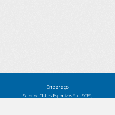
Endereço
Setor de Clubes Esportivos Sul - SCES,
trecho 03, lote 10, Projeto Orla Polo 8
- Brasília - DF