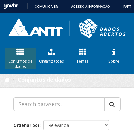
COMUNICA BR
ACESSO À INFORMAÇÃO
PARTI
IR
PARA
O
CONTEÚDO
Conjuntos de
Organizações
Temas
Sobre
dados
Conjuntos de dados
Ordenar por