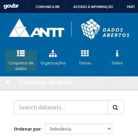
COMUNICA BR
ACESSO À INFORMAÇÃO
PARTI
IR
PARA
O
CONTEÚDO
Conjuntos de
Organizações
Temas
Sobre
dados
Conjuntos de dados
Ordenar por