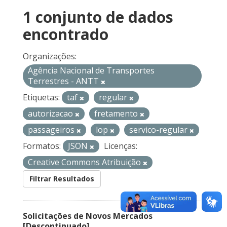
1 conjunto de dados
encontrado
Organizações:
Agência Nacional de Transportes
Terrestres - ANTT
Etiquetas:
taf
regular
autorizacao
fretamento
passageiros
lop
servico-regular
Formatos:
JSON
Licenças:
Creative Commons Atribuição
Filtrar Resultados
Solicitações de Novos Mercados
[Descontinuado]