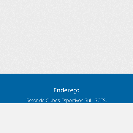
Endereço
Setor de Clubes Esportivos Sul - SCES,
trecho 03, lote 10, Projeto Orla Polo 8
- Brasília - DF