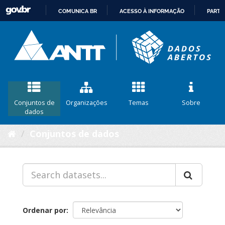
COMUNICA BR
ACESSO À INFORMAÇÃO
PARTI
IR
PARA
O
CONTEÚDO
Conjuntos de
Organizações
Temas
Sobre
dados
Conjuntos de dados
Ordenar por