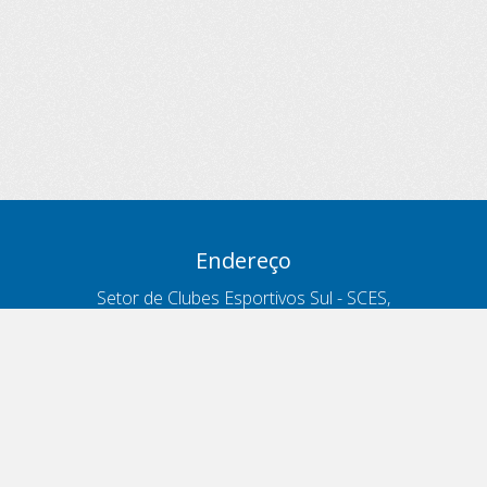
Endereço
Setor de Clubes Esportivos Sul - SCES,
trecho 03, lote 10, Projeto Orla Polo 8
- Brasília - DF
Contatos
Telefone 166
ouvidoria@antt.gov.br