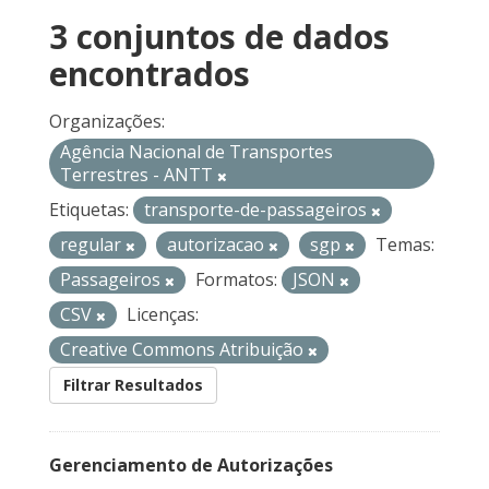
3 conjuntos de dados
encontrados
Organizações:
Agência Nacional de Transportes
Terrestres - ANTT
Etiquetas:
transporte-de-passageiros
regular
autorizacao
sgp
Temas:
Passageiros
Formatos:
JSON
CSV
Licenças:
Creative Commons Atribuição
Filtrar Resultados
Gerenciamento de Autorizações