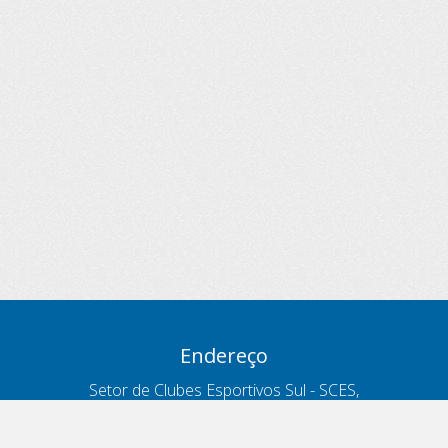
Endereço
Setor de Clubes Esportivos Sul - SCES,
trecho 03, lote 10, Projeto Orla Polo 8
- Brasília - DF