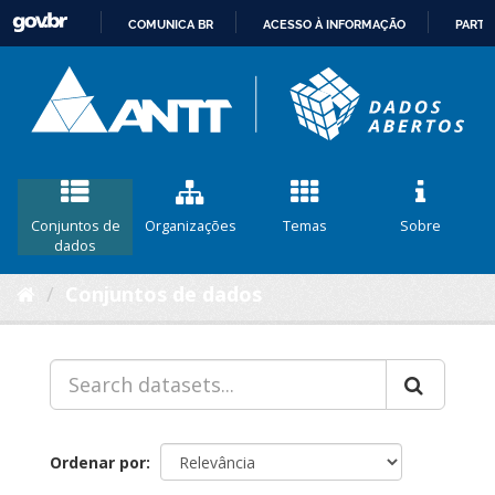
COMUNICA BR
ACESSO À INFORMAÇÃO
PARTI
IR
PARA
O
CONTEÚDO
Conjuntos de
Organizações
Temas
Sobre
dados
Conjuntos de dados
Ordenar por