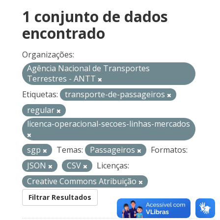
1 conjunto de dados
encontrado
Organizações:
Agência Nacional de Transportes
Terrestres - ANTT
Etiquetas:
transporte-de-passageiros
regular
licenca-operacional-secoes-linhas-mercados
sgp
Temas:
Passageiros
Formatos:
JSON
CSV
Licenças:
Creative Commons Atribuição
Filtrar Resultados