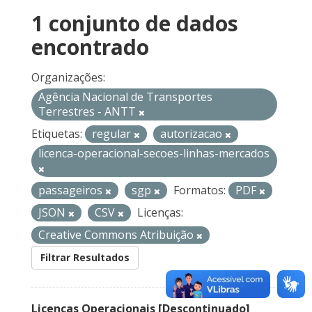
1 conjunto de dados
encontrado
Organizações:
Agência Nacional de Transportes
Terrestres - ANTT
Etiquetas:
regular
autorizacao
licenca-operacional-secoes-linhas-mercados
passageiros
sgp
Formatos:
PDF
JSON
CSV
Licenças:
Creative Commons Atribuição
Filtrar Resultados
Licenças Operacionais [Descontinuado]