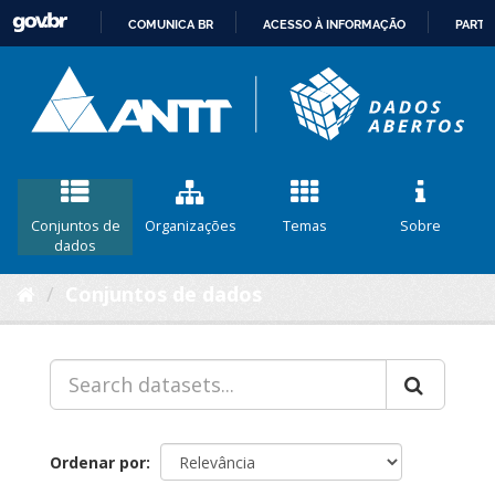
COMUNICA BR
ACESSO À INFORMAÇÃO
PARTI
IR
PARA
O
CONTEÚDO
Conjuntos de
Organizações
Temas
Sobre
dados
Conjuntos de dados
Ordenar por