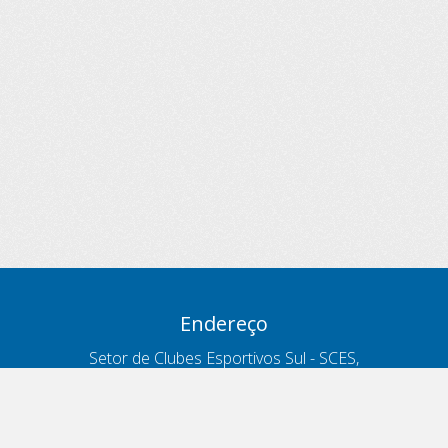
Endereço
Setor de Clubes Esportivos Sul - SCES,
trecho 03, lote 10, Projeto Orla Polo 8
- Brasília - DF