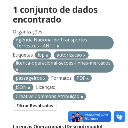
1 conjunto de dados
encontrado
Organizações:
Agência Nacional de Transportes
Terrestres - ANTT
Etiquetas:
lop
autorizacao
licenca-operacional-secoes-linhas-mercados
passageiros
Formatos:
PDF
JSON
Licenças:
Creative Commons Atribuição
Filtrar Resultados
Licenças Operacionais [Descontinuado]