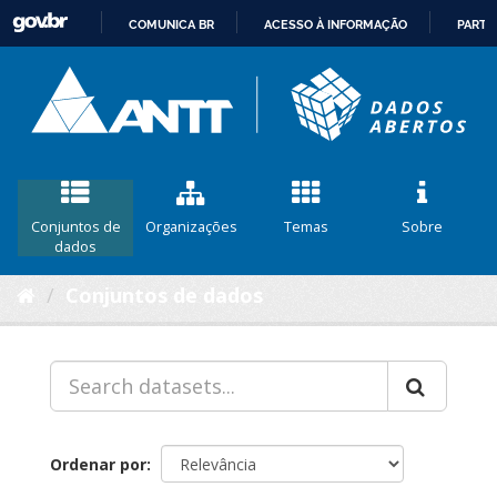
COMUNICA BR
ACESSO À INFORMAÇÃO
PARTI
IR
PARA
O
CONTEÚDO
Conjuntos de
Organizações
Temas
Sobre
dados
Conjuntos de dados
Ordenar por