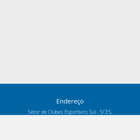
Endereço
Setor de Clubes Esportivos Sul - SCES,
trecho 03, lote 10, Projeto Orla Polo 8
- Brasília - DF