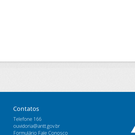
Contatos
Telefone 166
ouvidoria@antt.gov.br
Formulário Fale Conosco