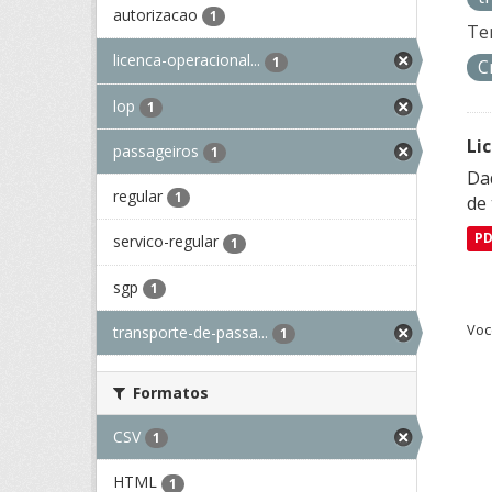
autorizacao
1
Te
licenca-operacional...
1
C
lop
1
Li
passageiros
1
Da
regular
1
de 
P
servico-regular
1
sgp
1
Voc
transporte-de-passa...
1
Formatos
CSV
1
HTML
1