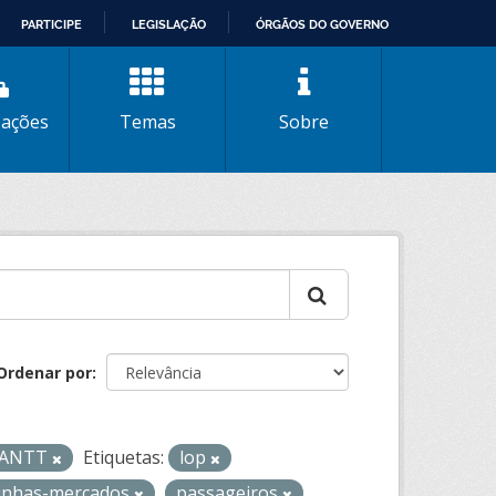
PARTICIPE
LEGISLAÇÃO
ÓRGÃOS DO GOVERNO
zações
Temas
Sobre
Ordenar por
- ANTT
Etiquetas:
lop
-linhas-mercados
passageiros