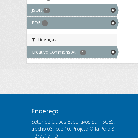
JSON
1
PDF
1
Licenças
Creative Commons At...
1
Endereço
Setor de Clubes Esportivos Sul - SCES,
trecho 03, lote 10, Projeto Orla Polo 8
- Brasília - DF