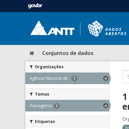
Conjuntos de dados
Organizações
Agência Nacional de...
1
1
Temas
e
Passageiros
1
Or
Etiquetas
t