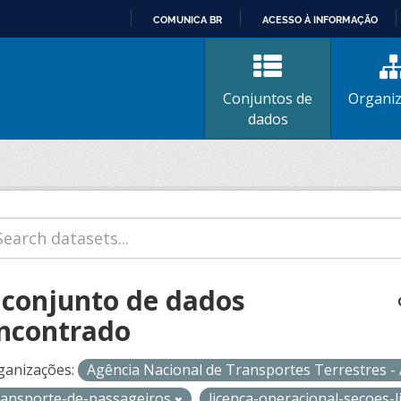
COMUNICA BR
ACESSO À INFORMAÇÃO
IR
PARA
O
Conjuntos de
Organi
CONTEÚDO
dados
 conjunto de dados
ncontrado
ganizações:
Agência Nacional de Transportes Terrestres 
ransporte-de-passageiros
licenca-operacional-secoes