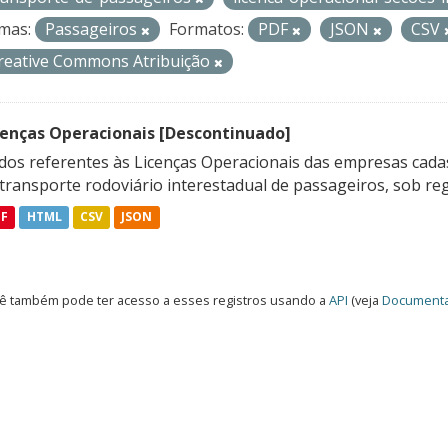
mas:
Passageiros
Formatos:
PDF
JSON
CSV
reative Commons Atribuição
cenças Operacionais [Descontinuado]
dos referentes às Licenças Operacionais das empresas cadas
transporte rodoviário interestadual de passageiros, sob reg
DF
HTML
CSV
JSON
ê também pode ter acesso a esses registros usando a
API
(veja
Documenta