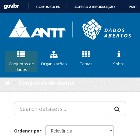
COMUNICA BR
ACESSO À INFORMAÇÃO
PARTI
IR
PARA
O
CONTEÚDO
Conjuntos de
Organizações
Temas
Sobre
dados
Conjuntos de dados
Ordenar por