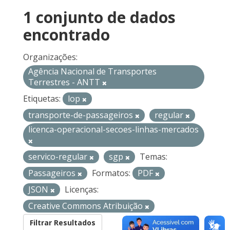
1 conjunto de dados
encontrado
Organizações:
Agência Nacional de Transportes
Terrestres - ANTT
Etiquetas:
lop
transporte-de-passageiros
regular
licenca-operacional-secoes-linhas-mercados
servico-regular
sgp
Temas:
Passageiros
Formatos:
PDF
JSON
Licenças:
Creative Commons Atribuição
Filtrar Resultados