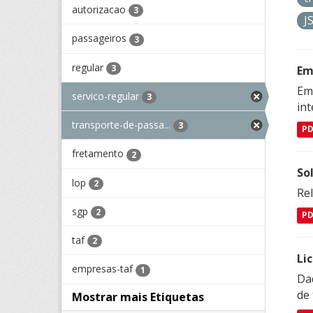
autorizacao
3
J
passageiros
3
regular
3
Em
Emp
servico-regular
3
in
transporte-de-passa...
3
P
fretamento
2
So
lop
2
Re
sgp
2
P
taf
2
Li
empresas-taf
1
Da
de 
Mostrar mais Etiquetas