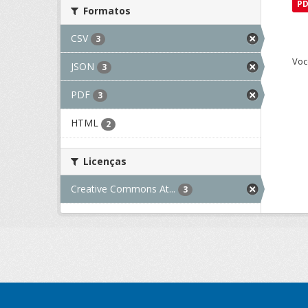
P
Formatos
CSV
3
Voc
JSON
3
PDF
3
HTML
2
Licenças
Creative Commons At...
3