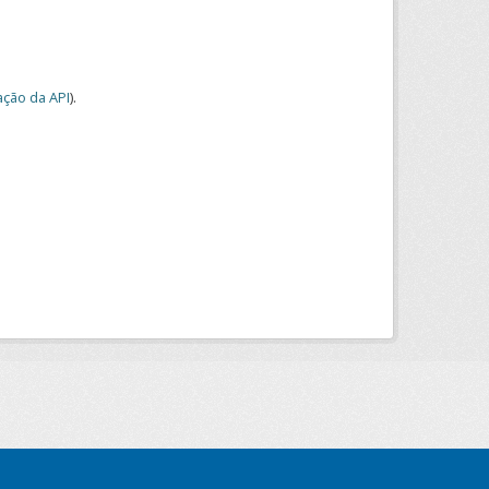
ção da API
).