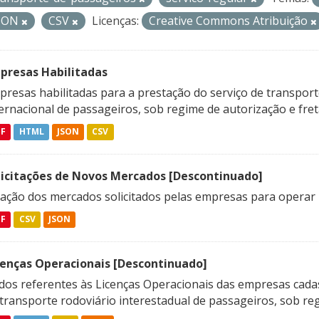
SON
CSV
Licenças:
Creative Commons Atribuição
presas Habilitadas
resas habilitadas para a prestação do serviço de transporte
ternacional de passageiros, sob regime de autorização e fre
DF
HTML
JSON
CSV
licitações de Novos Mercados [Descontinuado]
lação dos mercados solicitados pelas empresas para operar 
DF
CSV
JSON
cenças Operacionais [Descontinuado]
dos referentes às Licenças Operacionais das empresas cadas
transporte rodoviário interestadual de passageiros, sob reg