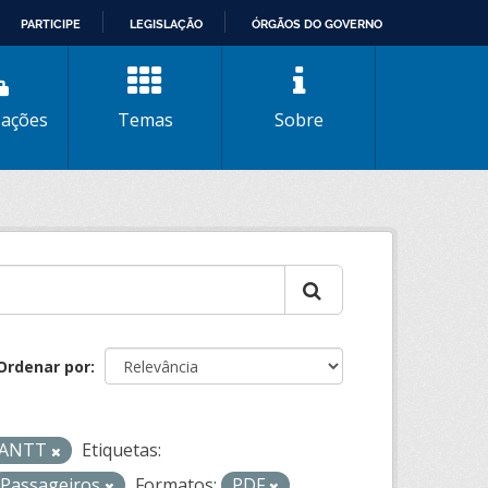
PARTICIPE
LEGISLAÇÃO
ÓRGÃOS DO GOVERNO
zações
Temas
Sobre
Ordenar por
- ANTT
Etiquetas:
Passageiros
Formatos:
PDF