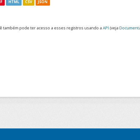
DF
HTML
CSV
JSON
ê também pode ter acesso a esses registros usando a
API
(veja
Documenta