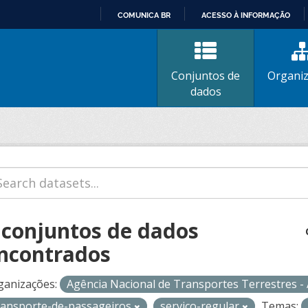
COMUNICA BR
ACESSO À INFORMAÇÃO
IR
PARA
O
Conjuntos de
Organi
CONTEÚDO
dados
 conjuntos de dados
ncontrados
ganizações:
Agência Nacional de Transportes Terrestres 
ransporte-de-passageiros
servico-regular
Temas: