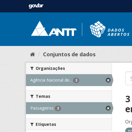
Conjuntos de dados
Organizações
Agência Nacional de...
3
3
Temas
e
Passageiros
3
Or
Etiquetas
t