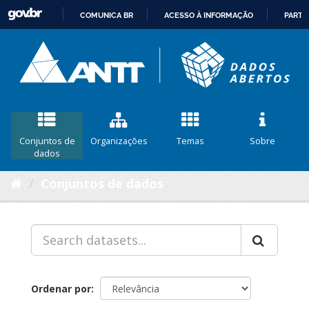
COMUNICA BR
ACESSO À INFORMAÇÃO
PARTI
IR
PARA
O
CONTEÚDO
Conjuntos de
Organizações
Temas
Sobre
dados
Conjuntos de dados
Ordenar por