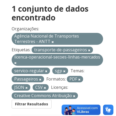
1 conjunto de dados
encontrado
Organizações:
Agência Nacional de Transportes
Terrestres - ANTT
Etiquetas:
transporte-de-passageiros
licenca-operacional-secoes-linhas-mercados
servico-regular
sgp
Temas:
Passageiros
Formatos:
PDF
JSON
CSV
Licenças:
Creative Commons Atribuição
Filtrar Resultados