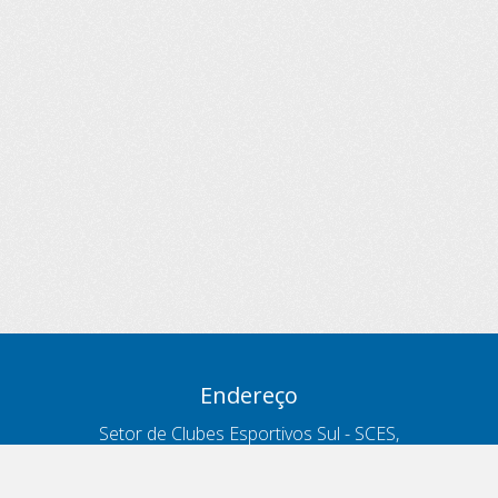
Endereço
Setor de Clubes Esportivos Sul - SCES,
trecho 03, lote 10, Projeto Orla Polo 8
- Brasília - DF