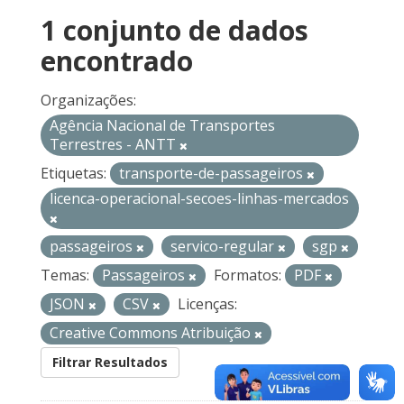
1 conjunto de dados
encontrado
Organizações:
Agência Nacional de Transportes
Terrestres - ANTT
Etiquetas:
transporte-de-passageiros
licenca-operacional-secoes-linhas-mercados
passageiros
servico-regular
sgp
Temas:
Passageiros
Formatos:
PDF
JSON
CSV
Licenças:
Creative Commons Atribuição
Filtrar Resultados