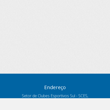
Endereço
Setor de Clubes Esportivos Sul - SCES,
trecho 03, lote 10, Projeto Orla Polo 8
- Brasília - DF