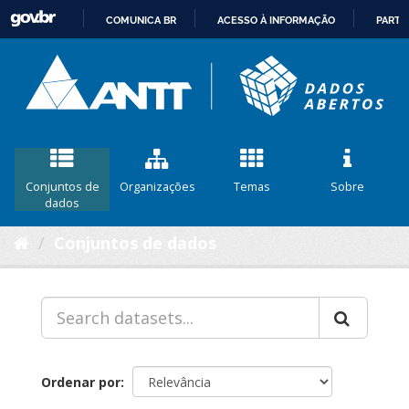
COMUNICA BR
ACESSO À INFORMAÇÃO
PARTI
IR
PARA
O
CONTEÚDO
Conjuntos de
Organizações
Temas
Sobre
dados
Conjuntos de dados
Ordenar por