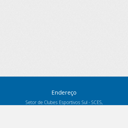
Endereço
Setor de Clubes Esportivos Sul - SCES,
trecho 03, lote 10, Projeto Orla Polo 8
- Brasília - DF