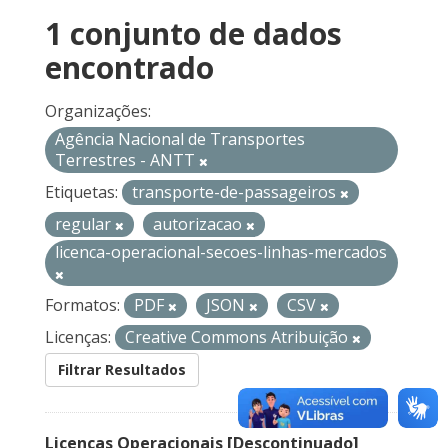
1 conjunto de dados
encontrado
Organizações:
Agência Nacional de Transportes
Terrestres - ANTT
Etiquetas:
transporte-de-passageiros
regular
autorizacao
licenca-operacional-secoes-linhas-mercados
Formatos:
PDF
JSON
CSV
Licenças:
Creative Commons Atribuição
Filtrar Resultados
Licenças Operacionais [Descontinuado]