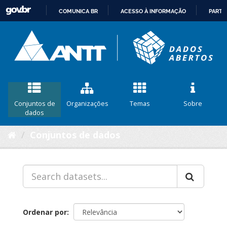
COMUNICA BR
ACESSO À INFORMAÇÃO
PARTI
IR
PARA
O
CONTEÚDO
Conjuntos de
Organizações
Temas
Sobre
dados
Conjuntos de dados
Ordenar por