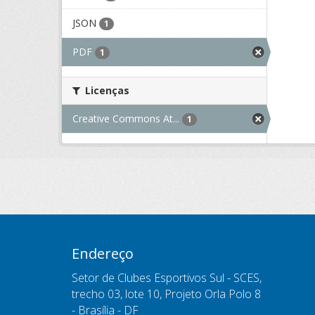
JSON
1
PDF
1
Licenças
Creative Commons At...
1
Endereço
Setor de Clubes Esportivos Sul - SCES,
trecho 03, lote 10, Projeto Orla Polo 8
- Brasília - DF