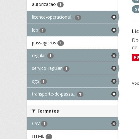
autorizacao
1
s
licenca-operacional...
1
lop
1
Li
Da
passageiros
1
de 
regular
1
P
servico-regular
1
sgp
1
Voc
transporte-de-passa...
1
Formatos
CSV
1
HTML
1