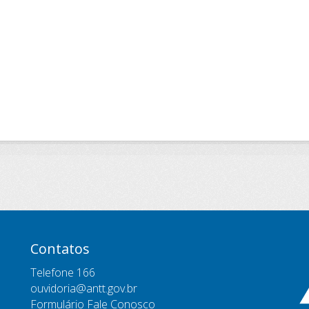
Contatos
Telefone 166
ouvidoria@antt.gov.br
Formulário Fale Conosco