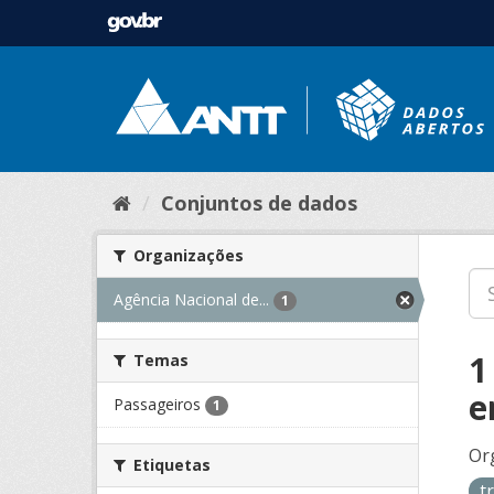
Conjuntos de dados
Organizações
Agência Nacional de...
1
1
Temas
e
Passageiros
1
Or
Etiquetas
t