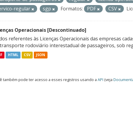
ervico-regular
sgp
Formatos:
PDF
CSV
Lic
cenças Operacionais [Descontinuado]
dos referentes às Licenças Operacionais das empresas cadas
transporte rodoviário interestadual de passageiros, sob reg
DF
HTML
CSV
JSON
ê também pode ter acesso a esses registros usando a
API
(veja
Documenta