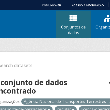
COMUNICA BR
ACESSO À INFORMAÇÃO
IR
PARA
O
Conjuntos de
Organi
CONTEÚDO
dados
 conjunto de dados
ncontrado
ganizações:
Agência Nacional de Transportes Terrestres 
ransporte-de-passageiros
regular
licenca-operac