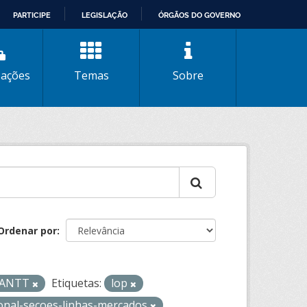
PARTICIPE
LEGISLAÇÃO
ÓRGÃOS DO GOVERNO
zações
Temas
Sobre
Ordenar por
- ANTT
Etiquetas:
lop
ional-secoes-linhas-mercados