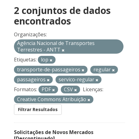
2 conjuntos de dados
encontrados
Organizações:
Agência Nacional de Transportes
Terrestres - ANTT
Etiquetas:
lop
transporte-de-passageiros
regular
passageiros
servico-regular
Formatos:
PDF
CSV
Licenças:
Creative Commons Atribuição
Filtrar Resultados
Solicitações de Novos Mercados
[Descontinuado]