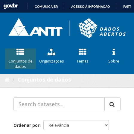
COMUNICA BR
ACESSO À INFORMAÇÃO
PARTI
IR
PARA
O
CONTEÚDO
Conjuntos de
Organizações
Temas
Sobre
dados
Conjuntos de dados
Ordenar por