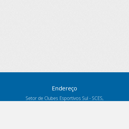
Endereço
Setor de Clubes Esportivos Sul - SCES,
trecho 03, lote 10, Projeto Orla Polo 8
- Brasília - DF