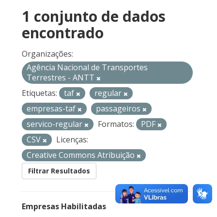
1 conjunto de dados
encontrado
Organizações:
Agência Nacional de Transportes
Terrestres - ANTT
Etiquetas:
taf
regular
empresas-taf
passageiros
servico-regular
Formatos:
PDF
CSV
Licenças:
Creative Commons Atribuição
Filtrar Resultados
Empresas Habilitadas