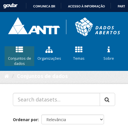
COMUNICA BR
ACESSO À INFORMAÇÃO
PARTI
IR
PARA
O
CONTEÚDO
Conjuntos de
Organizações
Temas
Sobre
dados
Conjuntos de dados
Ordenar por