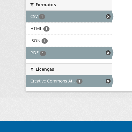
Formatos
CSV
1
HTML
1
JSON
1
PDF
1
Licenças
Creative Commons At...
1