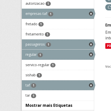
autorizacao
1
C
empresas-taf
1
fretado
1
Em
Emp
fretamento
1
in
passageiros
1
P
regular
1
servico-regular
1
Voc
sishab
1
taf
1
tar
1
Mostrar mais Etiquetas