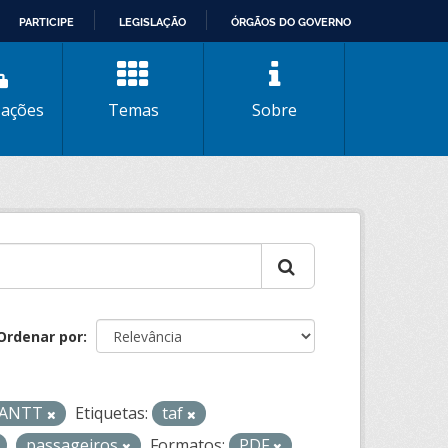
PARTICIPE
LEGISLAÇÃO
ÓRGÃOS DO GOVERNO
zações
Temas
Sobre
Ordenar por
- ANTT
Etiquetas:
taf
passageiros
Formatos:
PDF