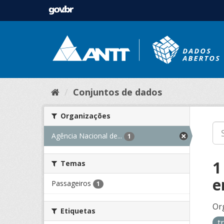
Conjuntos de dados
Organizações
Agência Nacional de...
1
1
Temas
e
Passageiros
1
Or
Etiquetas
t