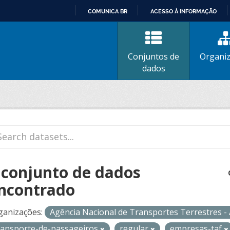
COMUNICA BR
ACESSO À INFORMAÇÃO
IR
PARA
O
Conjuntos de
Organi
CONTEÚDO
dados
 conjunto de dados
ncontrado
ganizações:
Agência Nacional de Transportes Terrestres 
ransporte-de-passageiros
regular
empresas-taf