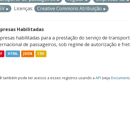
SV
Licenças:
Creative Commons Atribuição
presas Habilitadas
resas habilitadas para a prestação do serviço de transporte
ternacional de passageiros, sob regime de autorização e fre
DF
HTML
JSON
CSV
ê também pode ter acesso a esses registros usando a
API
(veja
Documenta