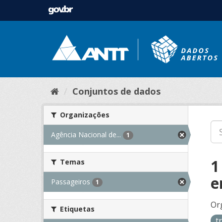
Conjuntos de dados
Organizações
Agência Nacional de...
1
1
Temas
e
Passageiros
1
Or
Etiquetas
t