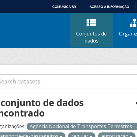
COMUNICA BR
ACESSO À INFORMAÇÃO
IR
PARA
O
Conjuntos de
Organi
CONTEÚDO
dados
 conjunto de dados
ncontrado
ganizações:
Agência Nacional de Transportes Terrestres 
ransporte-de-passageiros
regular
autorizacao