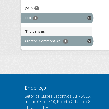
JSON
1
PDF
1
Licenças
Creative Commons At...
1
Endereço
Setor de Clubes Esportivos Sul - SCES,
trecho 03, lote 10, Projeto Orla Polo 8
- Brasília - DF