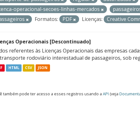
icenca-operacional-secoes-linhas-mercados
passageir
assageiros
Formatos:
PDF
Licenças:
Creative Com
cenças Operacionais [Descontinuado]
dos referentes às Licenças Operacionais das empresas cadas
transporte rodoviário interestadual de passageiros, sob reg
DF
HTML
CSV
JSON
ê também pode ter acesso a esses registros usando a
API
(veja
Documenta