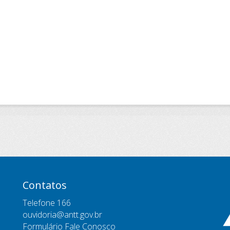
Contatos
Telefone 166
ouvidoria@antt.gov.br
Formulário Fale Conosco