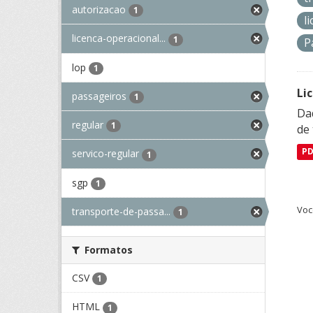
autorizacao
1
l
licenca-operacional...
1
P
lop
1
Li
passageiros
1
Da
regular
1
de 
P
servico-regular
1
sgp
1
Voc
transporte-de-passa...
1
Formatos
CSV
1
HTML
1