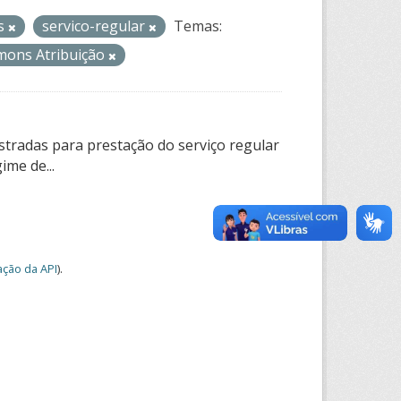
os
servico-regular
Temas:
mons Atribuição
tradas para prestação do serviço regular
ime de...
ção da API
).