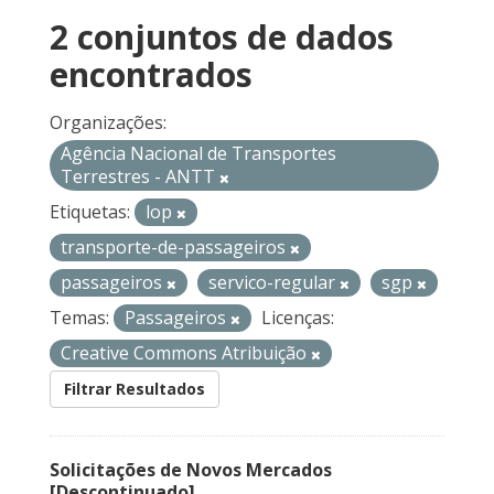
2 conjuntos de dados
encontrados
Organizações:
Agência Nacional de Transportes
Terrestres - ANTT
Etiquetas:
lop
transporte-de-passageiros
passageiros
servico-regular
sgp
Temas:
Passageiros
Licenças:
Creative Commons Atribuição
Filtrar Resultados
Solicitações de Novos Mercados
[Descontinuado]