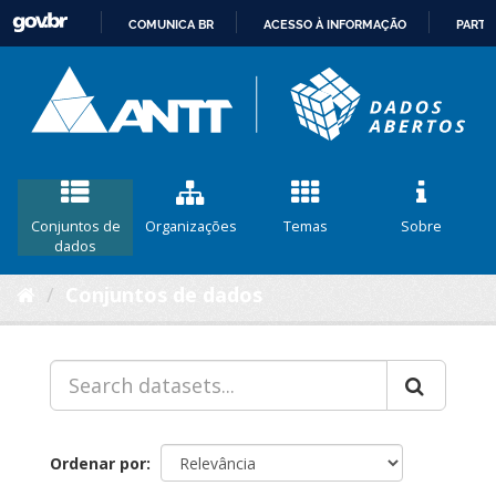
COMUNICA BR
ACESSO À INFORMAÇÃO
PARTI
IR
PARA
O
CONTEÚDO
Conjuntos de
Organizações
Temas
Sobre
dados
Conjuntos de dados
Ordenar por