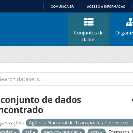
COMUNICA BR
ACESSO À INFORMAÇÃO
IR
PARA
O
Conjuntos de
Organi
CONTEÚDO
dados
 conjunto de dados
ncontrado
ganizações:
Agência Nacional de Transportes Terrestres 
egular
taf
servico-regular
sgp
Formatos: