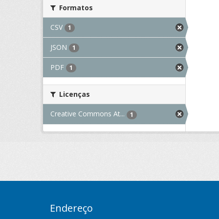
Formatos
CSV
1
JSON
1
PDF
1
Licenças
Creative Commons At...
1
Endereço