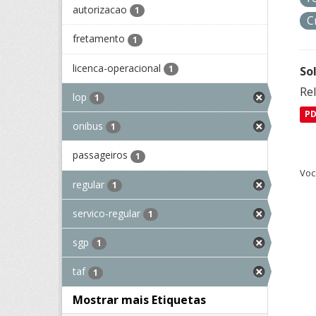
autorizacao
1
C
fretamento
1
licenca-operacional
1
So
Re
lop
1
P
onibus
1
passageiros
1
Voc
regular
1
servico-regular
1
sgp
1
taf
1
Mostrar mais Etiquetas