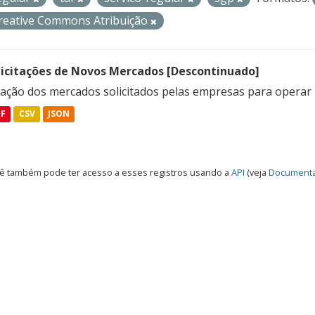
reative Commons Atribuição
licitações de Novos Mercados [Descontinuado]
lação dos mercados solicitados pelas empresas para operar 
DF
CSV
JSON
ê também pode ter acesso a esses registros usando a
API
(veja
Documenta