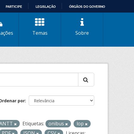
PARTICIPE
LEGISLAÇÃO
ÓRGÃOS DO GOVERNO
zações
Temas
Sobre
Ordenar por
- ANTT
Etiquetas:
onibus
lop
PDF
JSON
CSV
Licenças: