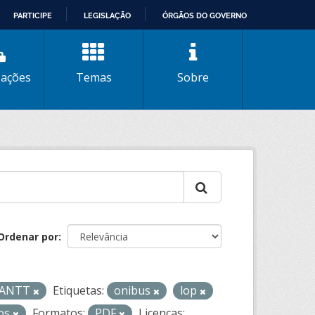
PARTICIPE
LEGISLAÇÃO
ÓRGÃOS DO GOVERNO
zações
Temas
Sobre
Ordenar por
- ANTT
Etiquetas:
onibus
lop
ros
Formatos:
PDF
Licenças: