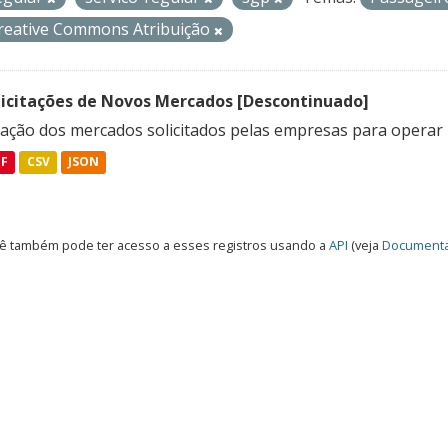
reative Commons Atribuição
licitações de Novos Mercados [Descontinuado]
lação dos mercados solicitados pelas empresas para operar 
DF
CSV
JSON
ê também pode ter acesso a esses registros usando a
API
(veja
Documenta