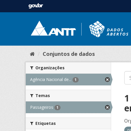
Conjuntos de dados
Organizações
Agência Nacional de...
1
1
Temas
e
Passageiros
1
Or
Etiquetas
r