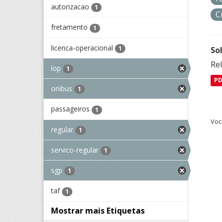
autorizacao
1
C
fretamento
1
licenca-operacional
1
So
Re
lop
1
P
onibus
1
passageiros
1
Voc
regular
1
servico-regular
1
sgp
1
taf
1
Mostrar mais Etiquetas