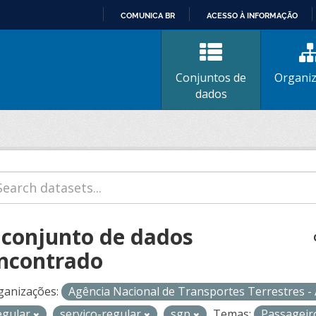
COMUNICA BR
ACESSO À INFORMAÇÃO
IR
PARA
O
Conjuntos de
Organi
CONTEÚDO
dados
 conjunto de dados
ncontrado
ganizações:
Agência Nacional de Transportes Terrestres 
egular
servico-regular
sgp
Temas:
Passagei