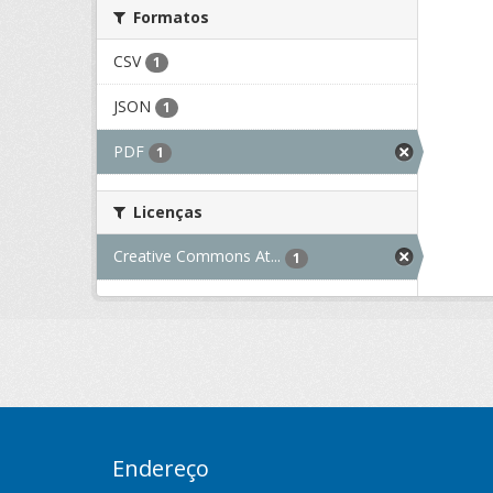
Formatos
CSV
1
JSON
1
PDF
1
Licenças
Creative Commons At...
1
Endereço