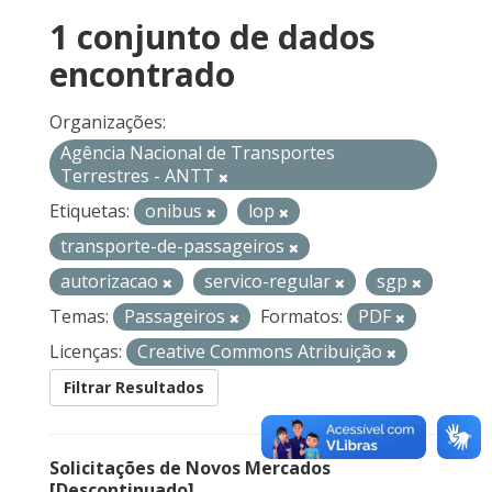
1 conjunto de dados
encontrado
Organizações:
Agência Nacional de Transportes
Terrestres - ANTT
Etiquetas:
onibus
lop
transporte-de-passageiros
autorizacao
servico-regular
sgp
Temas:
Passageiros
Formatos:
PDF
Licenças:
Creative Commons Atribuição
Filtrar Resultados
Solicitações de Novos Mercados
[Descontinuado]