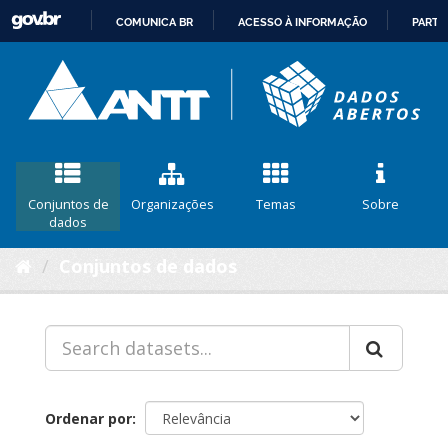
COMUNICA BR
ACESSO À INFORMAÇÃO
PARTI
IR
PARA
O
CONTEÚDO
Conjuntos de
Organizações
Temas
Sobre
dados
Conjuntos de dados
Ordenar por