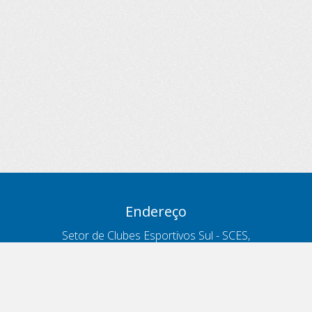
Endereço
Setor de Clubes Esportivos Sul - SCES,
trecho 03, lote 10, Projeto Orla Polo 8
- Brasília - DF