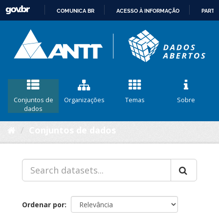
COMUNICA BR
ACESSO À INFORMAÇÃO
PARTI
IR
PARA
O
CONTEÚDO
Conjuntos de
Organizações
Temas
Sobre
dados
Conjuntos de dados
Ordenar por