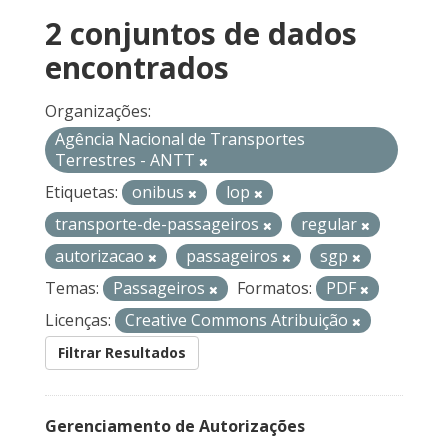
2 conjuntos de dados
encontrados
Organizações:
Agência Nacional de Transportes
Terrestres - ANTT
Etiquetas:
onibus
lop
transporte-de-passageiros
regular
autorizacao
passageiros
sgp
Temas:
Passageiros
Formatos:
PDF
Licenças:
Creative Commons Atribuição
Filtrar Resultados
Gerenciamento de Autorizações