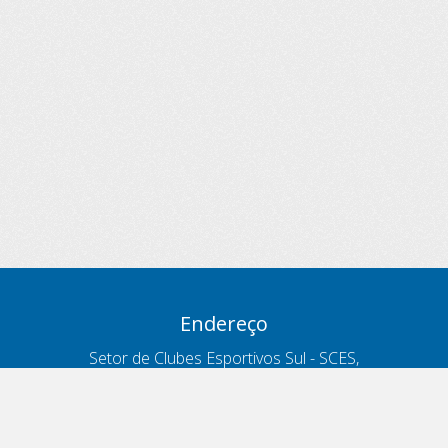
Endereço
Setor de Clubes Esportivos Sul - SCES,
trecho 03, lote 10, Projeto Orla Polo 8
- Brasília - DF