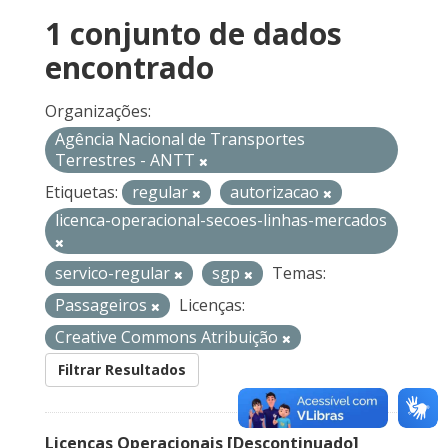
1 conjunto de dados
encontrado
Organizações:
Agência Nacional de Transportes
Terrestres - ANTT
Etiquetas:
regular
autorizacao
licenca-operacional-secoes-linhas-mercados
servico-regular
sgp
Temas:
Passageiros
Licenças:
Creative Commons Atribuição
Filtrar Resultados
Licenças Operacionais [Descontinuado]