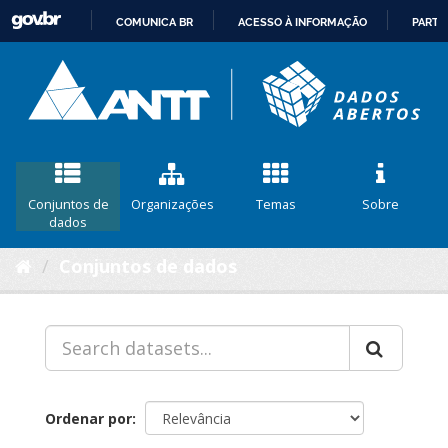
COMUNICA BR
ACESSO À INFORMAÇÃO
PARTI
IR
PARA
O
CONTEÚDO
Conjuntos de
Organizações
Temas
Sobre
dados
Conjuntos de dados
Ordenar por