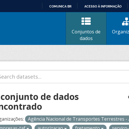
COMUNICA BR
ACESSO À INFORMAÇÃO
IR
PARA
O
Conjuntos de
Organi
CONTEÚDO
dados
 conjunto de dados
ncontrado
ganizações:
Agência Nacional de Transportes Terrestres 
mpresas-taf
autorizacao
fretamento
servico