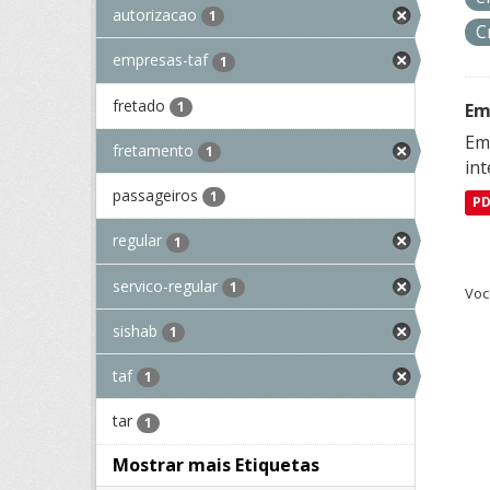
autorizacao
1
C
empresas-taf
1
fretado
1
Em
Emp
fretamento
1
in
passageiros
1
P
regular
1
servico-regular
1
Voc
sishab
1
taf
1
tar
1
Mostrar mais Etiquetas