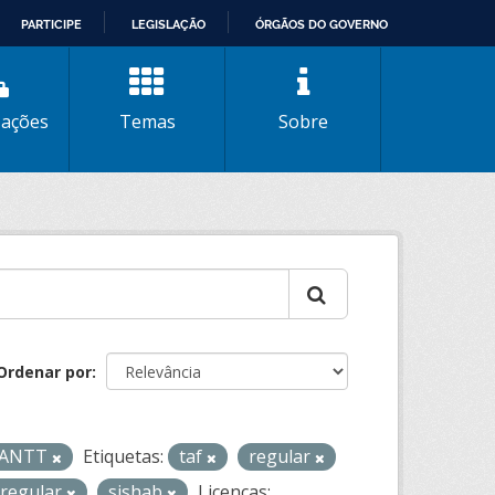
PARTICIPE
LEGISLAÇÃO
ÓRGÃOS DO GOVERNO
zações
Temas
Sobre
Ordenar por
- ANTT
Etiquetas:
taf
regular
-regular
sishab
Licenças: