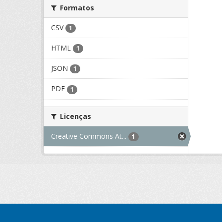
Formatos
CSV
1
HTML
1
JSON
1
PDF
1
Licenças
Creative Commons At...
1