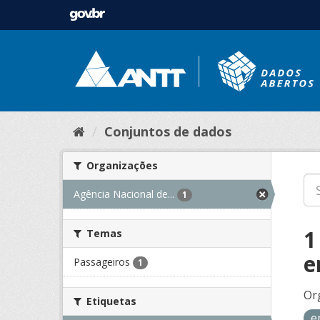
Conjuntos de dados
Organizações
Agência Nacional de...
1
1
Temas
e
Passageiros
1
Or
Etiquetas
e