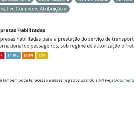
reative Commons Atribuição
presas Habilitadas
resas habilitadas para a prestação do serviço de transporte
ternacional de passageiros, sob regime de autorização e fre
DF
HTML
JSON
CSV
ê também pode ter acesso a esses registros usando a
API
(veja
Documenta