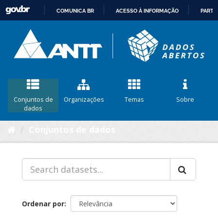
COMUNICA BR
ACESSO À INFORMAÇÃO
PARTI
IR
PARA
O
CONTEÚDO
Conjuntos de
Organizações
Temas
Sobre
dados
Conjuntos de dados
Ordenar por