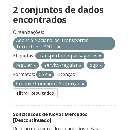
2 conjuntos de dados
encontrados
Organizações:
Agência Nacional de Transportes
Terrestres - ANTT
Etiquetas:
transporte-de-passageiros
regular
servico-regular
sgp
Formatos:
CSV
Licenças:
Creative Commons Atribuição
Filtrar Resultados
Solicitações de Novos Mercados
[Descontinuado]
Relação dos mercados solicitados pelas