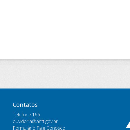
Contatos
Telefone 166
ouvidoria@antt.gov.br
Formulário Fale Conosco