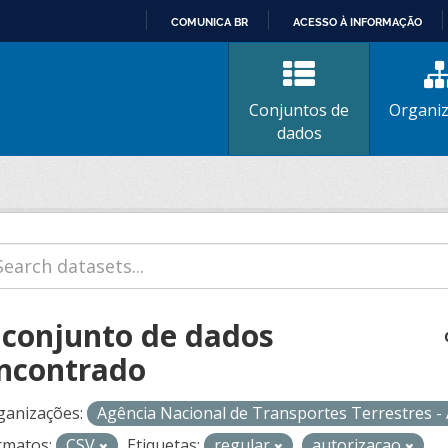
COMUNICA BR
ACESSO À INFORMAÇÃO
IR
PARA
O
Conjuntos de
Organi
CONTEÚDO
dados
 conjunto de dados
ncontrado
ganizações:
Agência Nacional de Transportes Terrestres 
rmatos:
CSV
Etiquetas:
regular
autorizacao