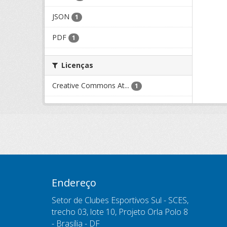
JSON
1
PDF
1
Licenças
Creative Commons At...
1
Endereço
Setor de Clubes Esportivos Sul - SCES,
trecho 03, lote 10, Projeto Orla Polo 8
- Brasília - DF