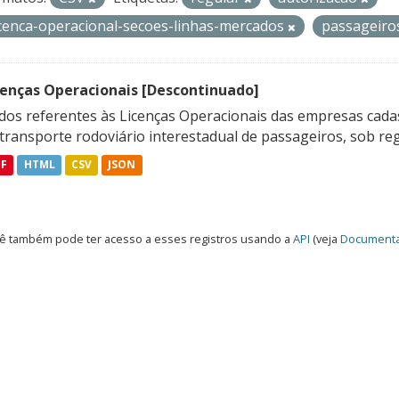
icenca-operacional-secoes-linhas-mercados
passageir
cenças Operacionais [Descontinuado]
dos referentes às Licenças Operacionais das empresas cadas
transporte rodoviário interestadual de passageiros, sob reg
DF
HTML
CSV
JSON
ê também pode ter acesso a esses registros usando a
API
(veja
Documenta