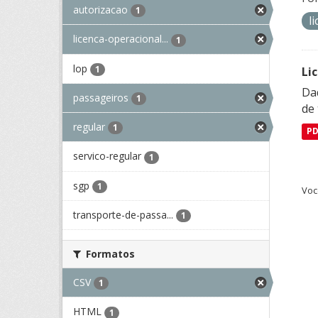
autorizacao
1
l
licenca-operacional...
1
lop
1
Li
Da
passageiros
1
de 
regular
1
P
servico-regular
1
sgp
1
Voc
transporte-de-passa...
1
Formatos
CSV
1
HTML
1