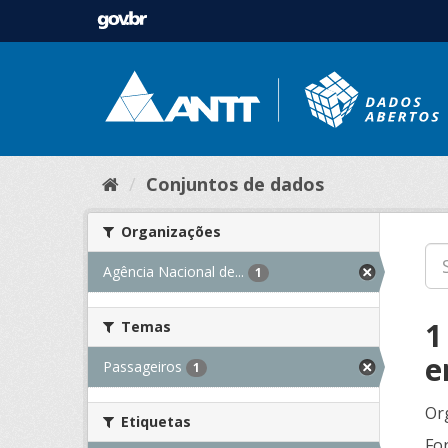
Conjuntos de dados
Organizações
Agência Nacional de...
1
1
Temas
e
Passageiros
1
Or
Etiquetas
Fo