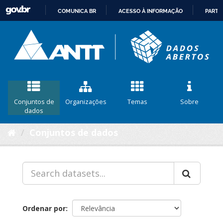
COMUNICA BR
ACESSO À INFORMAÇÃO
PARTI
IR
PARA
O
CONTEÚDO
Conjuntos de
Organizações
Temas
Sobre
dados
Conjuntos de dados
Ordenar por