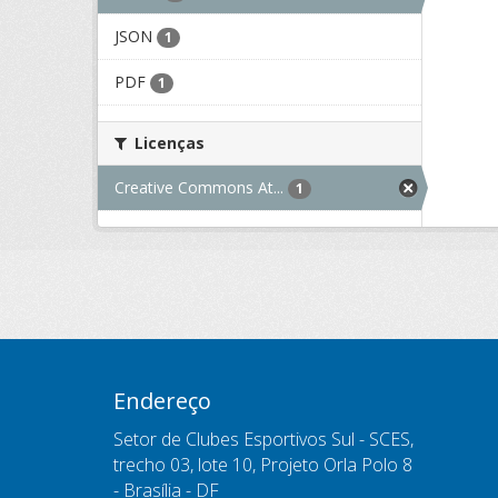
JSON
1
PDF
1
Licenças
Creative Commons At...
1
Endereço
Setor de Clubes Esportivos Sul - SCES,
trecho 03, lote 10, Projeto Orla Polo 8
- Brasília - DF