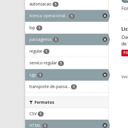
autorizacao
1
Fo
licenca-operacional...
1
lop
1
Li
Da
passageiros
1
de 
regular
1
P
servico-regular
1
sgp
1
Voc
transporte-de-passa...
1
Formatos
CSV
1
HTML
1