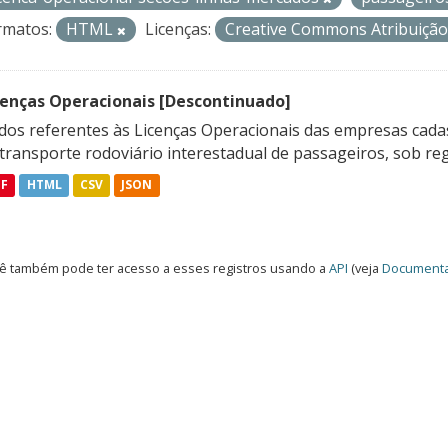
rmatos:
HTML
Licenças:
Creative Commons Atribuiçã
cenças Operacionais [Descontinuado]
dos referentes às Licenças Operacionais das empresas cadas
transporte rodoviário interestadual de passageiros, sob reg
DF
HTML
CSV
JSON
ê também pode ter acesso a esses registros usando a
API
(veja
Documenta