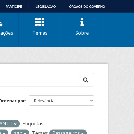
PARTICIPE
LEGISLAÇÃO
ÓRGÃOS DO GOVERNO
zações
Temas
Sobre
Ordenar por
- ANTT
Etiquetas:
os
sgp
Temas:
Passageiros