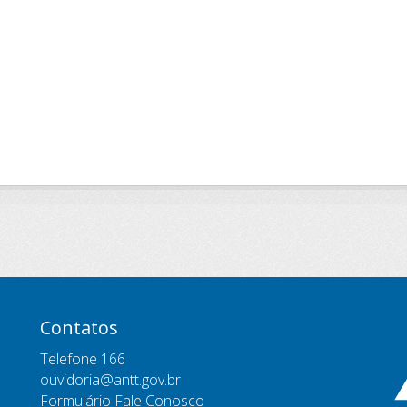
Contatos
Telefone 166
ouvidoria@antt.gov.br
Formulário Fale Conosco