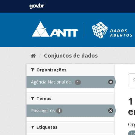
Conjuntos de dados
Organizações
Agência Nacional de...
1
1
Temas
e
Passageiros
1
Or
Etiquetas
l