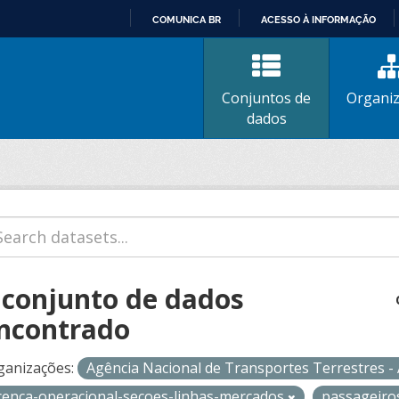
COMUNICA BR
ACESSO À INFORMAÇÃO
IR
PARA
O
Conjuntos de
Organi
CONTEÚDO
dados
 conjunto de dados
ncontrado
ganizações:
Agência Nacional de Transportes Terrestres 
icenca-operacional-secoes-linhas-mercados
passageir