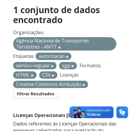
1 conjunto de dados
encontrado
Organizações:
Agência Nacional de Transportes
Terrestres - ANTT
Etiquetas:
autorizacao
servico-regular
sgp
Formatos:
HTML
CSV
Licenças:
Creative Commons Atribuição
Filtrar Resultados
Licenças Operacionais [Descontinuado]
Dados referentes às Licenças Operacionais das
empresas cadastradas para prestação do