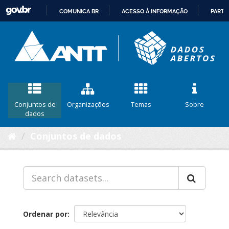
COMUNICA BR
ACESSO À INFORMAÇÃO
PARTI
IR
PARA
O
CONTEÚDO
Conjuntos de
Organizações
Temas
Sobre
dados
Conjuntos de dados
Ordenar por