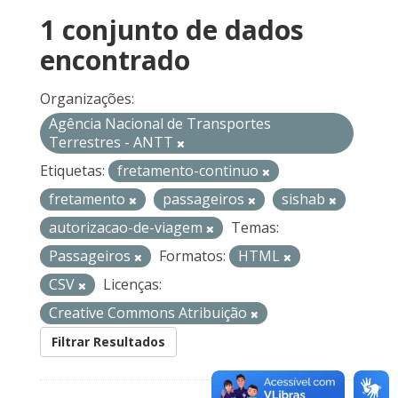
1 conjunto de dados
encontrado
Organizações:
Agência Nacional de Transportes
Terrestres - ANTT
Etiquetas:
fretamento-continuo
fretamento
passageiros
sishab
autorizacao-de-viagem
Temas:
Passageiros
Formatos:
HTML
CSV
Licenças:
Creative Commons Atribuição
Filtrar Resultados