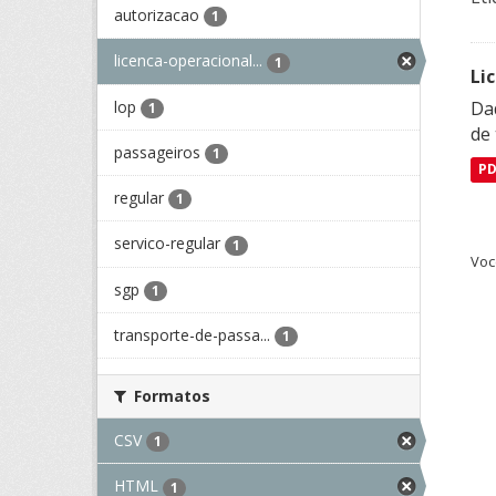
autorizacao
1
licenca-operacional...
1
Li
lop
Da
1
de 
passageiros
1
P
regular
1
servico-regular
1
Voc
sgp
1
transporte-de-passa...
1
Formatos
CSV
1
HTML
1