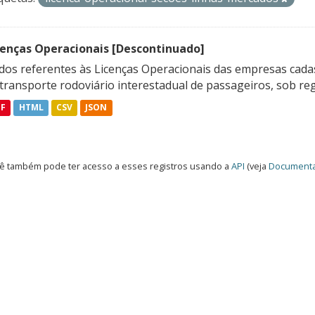
cenças Operacionais [Descontinuado]
dos referentes às Licenças Operacionais das empresas cadas
transporte rodoviário interestadual de passageiros, sob reg
DF
HTML
CSV
JSON
ê também pode ter acesso a esses registros usando a
API
(veja
Documenta