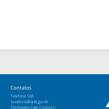
Contatos
Telefone 166
ouvidoria@antt.gov.br
Formulário Fale Conosco