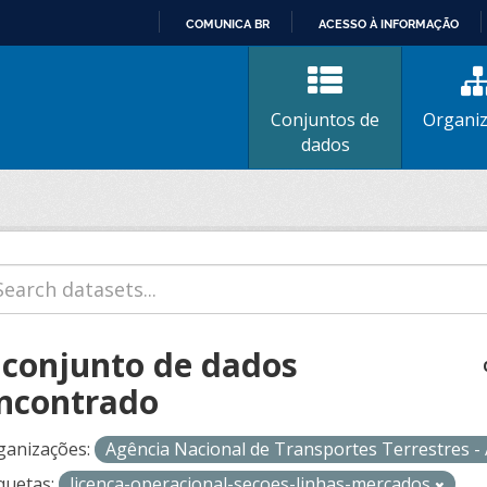
COMUNICA BR
ACESSO À INFORMAÇÃO
IR
PARA
O
Conjuntos de
Organi
CONTEÚDO
dados
 conjunto de dados
ncontrado
ganizações:
Agência Nacional de Transportes Terrestres 
quetas:
licenca-operacional-secoes-linhas-mercados