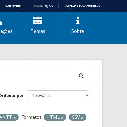
PARTICIPE
LEGISLAÇÃO
ÓRGÃOS DO GOVERNO
zações
Temas
Sobre
Ordenar por
- ANTT
Formatos:
HTML
CSV