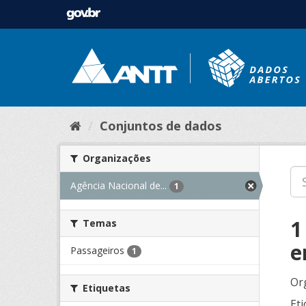
Conjuntos de dados
Organizações
Agência Nacional de...
1
1
Temas
e
Passageiros
1
Or
Etiquetas
Eti