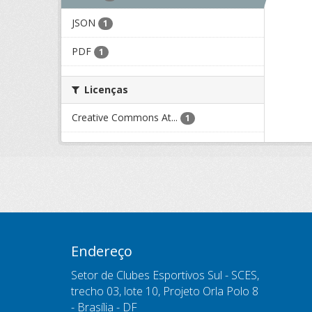
JSON
1
PDF
1
Licenças
Creative Commons At...
1
Endereço
Setor de Clubes Esportivos Sul - SCES,
trecho 03, lote 10, Projeto Orla Polo 8
- Brasília - DF