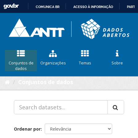
COMUNICA BR
ACESSO À INFORMAÇÃO
PARTI
IR
PARA
O
CONTEÚDO
Conjuntos de
Organizações
Temas
Sobre
dados
Conjuntos de dados
Ordenar por