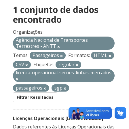
1 conjunto de dados
encontrado
Organizações:
Agência Nacional de Transportes
Terrestres - ANTT
Temas:
Passageiros
Formatos:
HTML
CSV
Etiquetas:
regular
licenca-operacional-secoes-linhas-mercados
passageiros
sgp
Filtrar Resultados
Licenças Operacionais [Descontinuado]
Dados referentes às Licenças Operacionais das