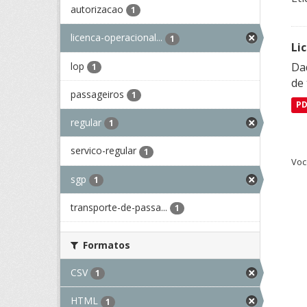
autorizacao
1
licenca-operacional...
1
Li
lop
Da
1
de 
passageiros
1
P
regular
1
servico-regular
1
Voc
sgp
1
transporte-de-passa...
1
Formatos
CSV
1
HTML
1