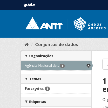
Conjuntos de dados
Organizações
Agência Nacional de...
1
1
Temas
e
Passageiros
1
Or
Etiquetas
Eti