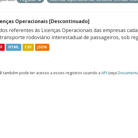
cenças Operacionais [Descontinuado]
dos referentes às Licenças Operacionais das empresas cadas
transporte rodoviário interestadual de passageiros, sob reg
DF
HTML
CSV
JSON
ê também pode ter acesso a esses registros usando a
API
(veja
Documenta