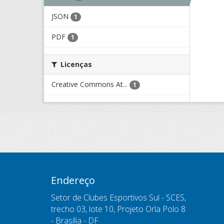
JSON
1
PDF
1
Licenças
Creative Commons At...
1
Endereço
Setor de Clubes Esportivos Sul - SCES,
trecho 03, lote 10, Projeto Orla Polo 8
- Brasília - DF