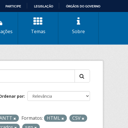
PARTICIPE
LEGISLAÇÃO
ÓRGÃOS DO GOVERNO
zações
Temas
Sobre
Ordenar por
- ANTT
Formatos:
HTML
CSV
ercados
sgp