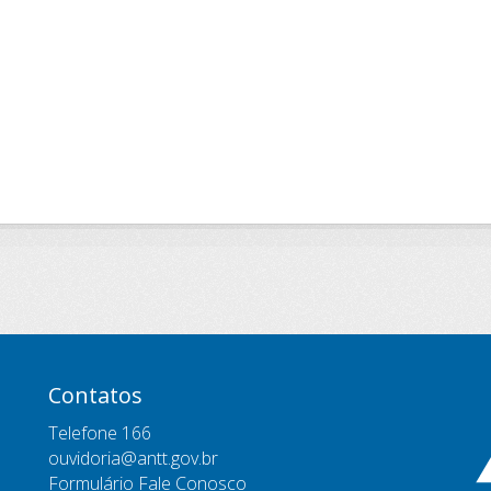
Contatos
Telefone 166
ouvidoria@antt.gov.br
Formulário Fale Conosco