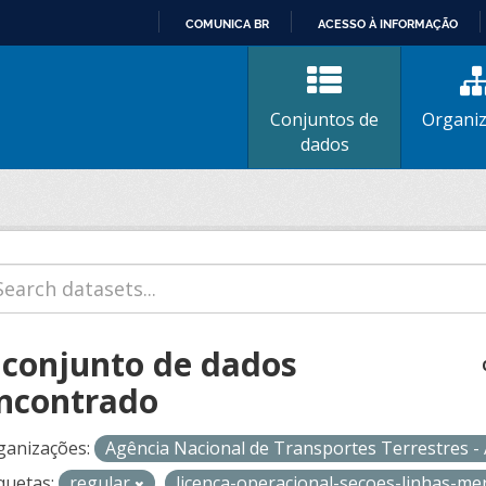
COMUNICA BR
ACESSO À INFORMAÇÃO
IR
PARA
O
Conjuntos de
Organi
CONTEÚDO
dados
 conjunto de dados
ncontrado
ganizações:
Agência Nacional de Transportes Terrestres 
quetas:
regular
licenca-operacional-secoes-linhas-m