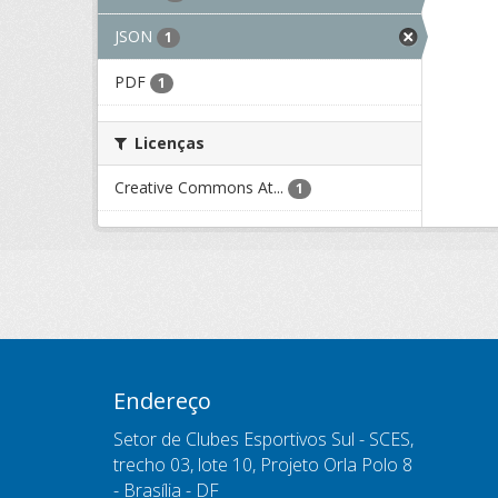
JSON
1
PDF
1
Licenças
Creative Commons At...
1
Endereço
Setor de Clubes Esportivos Sul - SCES,
trecho 03, lote 10, Projeto Orla Polo 8
- Brasília - DF