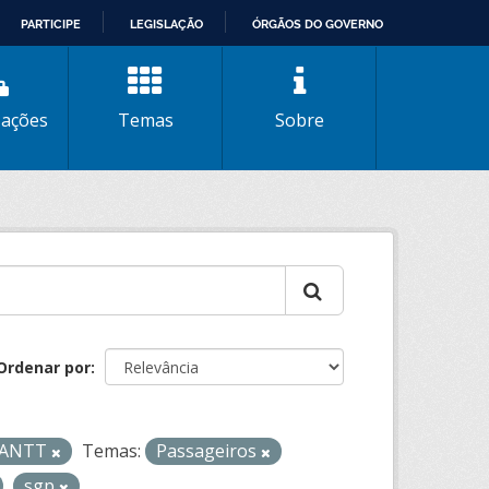
PARTICIPE
LEGISLAÇÃO
ÓRGÃOS DO GOVERNO
zações
Temas
Sobre
Ordenar por
- ANTT
Temas:
Passageiros
sgp