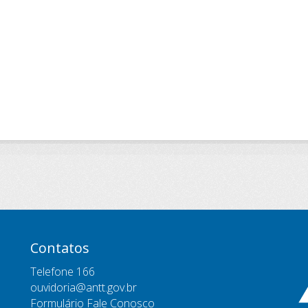
Contatos
Telefone 166
ouvidoria@antt.gov.br
Formulário Fale Conosco