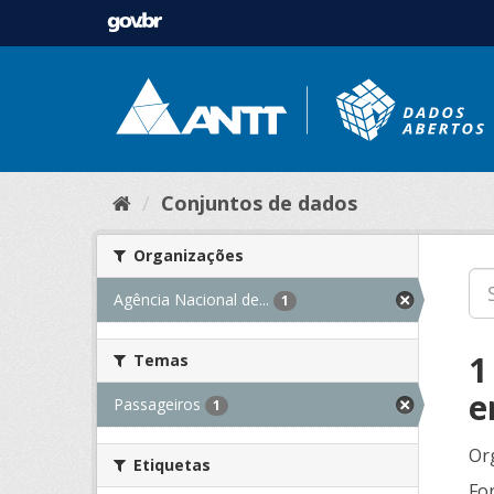
Conjuntos de dados
Organizações
Agência Nacional de...
1
1
Temas
e
Passageiros
1
Or
Etiquetas
Fo