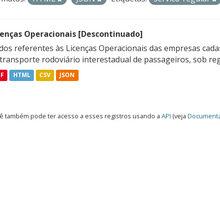
cenças Operacionais [Descontinuado]
dos referentes às Licenças Operacionais das empresas cadas
transporte rodoviário interestadual de passageiros, sob reg
DF
HTML
CSV
JSON
ê também pode ter acesso a esses registros usando a
API
(veja
Documenta