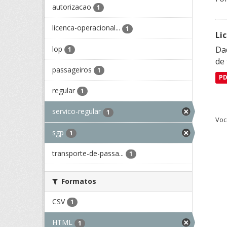
autorizacao
1
licenca-operacional...
1
Li
lop
Da
1
de 
passageiros
1
P
regular
1
servico-regular
1
Voc
sgp
1
transporte-de-passa...
1
Formatos
CSV
1
HTML
1