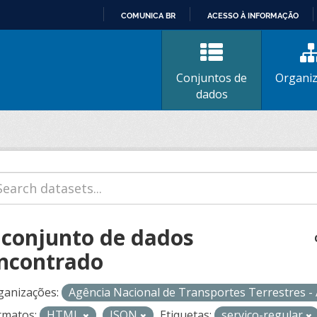
COMUNICA BR
ACESSO À INFORMAÇÃO
IR
PARA
O
Conjuntos de
Organi
CONTEÚDO
dados
 conjunto de dados
ncontrado
ganizações:
Agência Nacional de Transportes Terrestres 
rmatos:
HTML
JSON
Etiquetas:
servico-regular