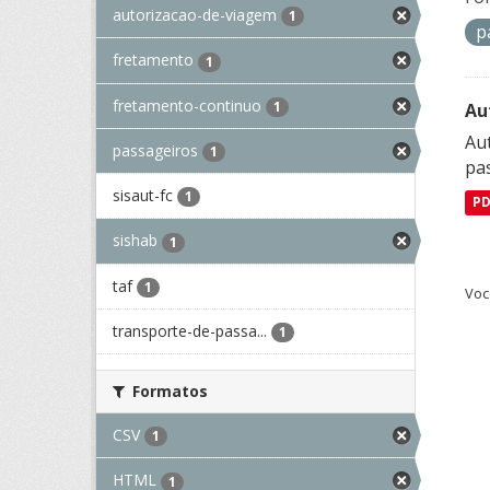
autorizacao-de-viagem
1
p
fretamento
1
fretamento-continuo
1
Au
Aut
passageiros
1
pa
sisaut-fc
1
P
sishab
1
taf
1
Voc
transporte-de-passa...
1
Formatos
CSV
1
HTML
1