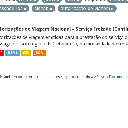
assageiros
sishab
autorizacao-de-viagem
torizações de Viagem Nacional – Serviço Fretado (Contí
orizações de viagem emitidas para a prestação do serviço d
ssageiros sob regime de fretamento, na modalidade de freta
DF
HTML
CSV
JSON
ê também pode ter acesso a esses registros usando a
API
(veja
Documenta