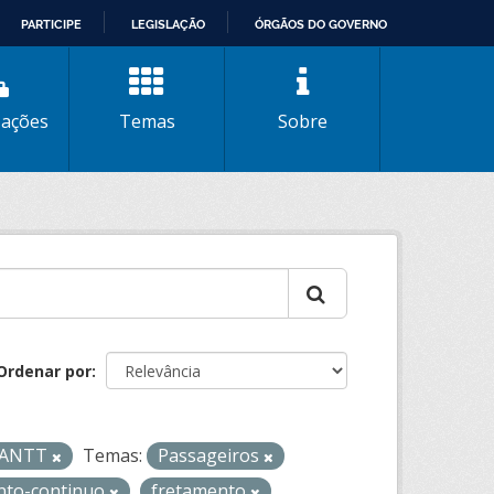
PARTICIPE
LEGISLAÇÃO
ÓRGÃOS DO GOVERNO
zações
Temas
Sobre
Ordenar por
- ANTT
Temas:
Passageiros
nto-continuo
fretamento