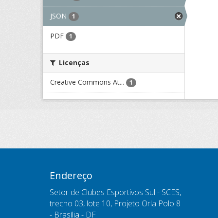
JSON
1
PDF
1
Licenças
Creative Commons At...
1
Endereço
Setor de Clubes Esportivos Sul - SCES,
trecho 03, lote 10, Projeto Orla Polo 8
- Brasília - DF