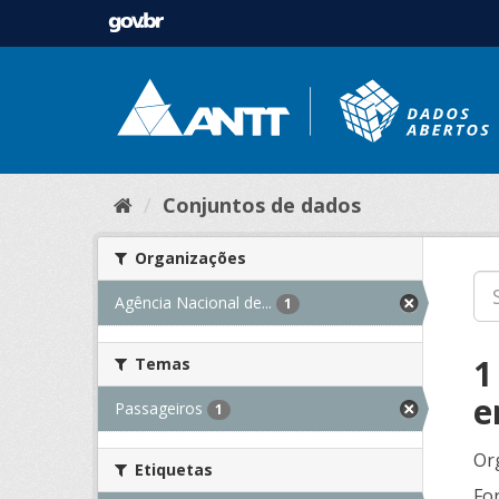
Conjuntos de dados
Organizações
Agência Nacional de...
1
1
Temas
e
Passageiros
1
Or
Etiquetas
Fo