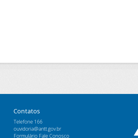
Contatos
Telefone 166
ouvidoria@antt.gov.br
Formulário Fale Conosco