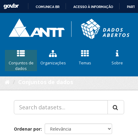
COMUNICA BR
ACESSO À INFORMAÇÃO
PARTI
IR
PARA
O
CONTEÚDO
Conjuntos de
Organizações
Temas
Sobre
dados
Conjuntos de dados
Ordenar por