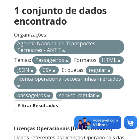
1 conjunto de dados
encontrado
Organizações:
Agência Nacional de Transportes
Terrestres - ANTT
Temas:
Passageiros
Formatos:
HTML
JSON
CSV
Etiquetas:
regular
licenca-operacional-secoes-linhas-mercados
passageiros
servico-regular
Filtrar Resultados
Licenças Operacionais [Descontinuado]
Dados referentes às Licenças Operacionais das