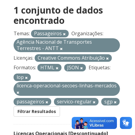
1 conjunto de dados
encontrado
Temas:
Passageiros
Organizações:
Agência Nacional de Transportes
Terrestres - ANTT
Licenças:
Creative Commons Atribuição
Formatos:
HTML
JSON
Etiquetas:
lop
licenca-operacional-secoes-linhas-mercados
passageiros
servico-regular
sgp
Filtrar Resultados
Licenças Operacionais [Descontinuado]