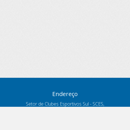
Endereço
Setor de Clubes Esportivos Sul - SCES,
trecho 03, lote 10, Projeto Orla Polo 8
- Brasília - DF