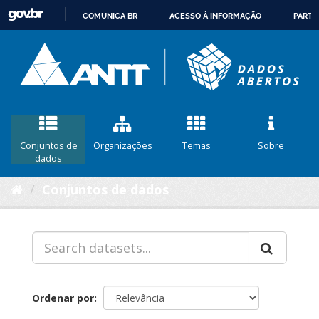
COMUNICA BR
ACESSO À INFORMAÇÃO
PARTI
IR
PARA
O
CONTEÚDO
Conjuntos de
Organizações
Temas
Sobre
dados
Conjuntos de dados
Ordenar por