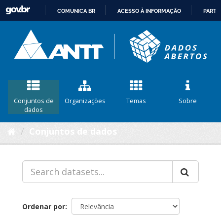
COMUNICA BR
ACESSO À INFORMAÇÃO
PARTI
IR
PARA
O
CONTEÚDO
Conjuntos de
Organizações
Temas
Sobre
dados
Conjuntos de dados
Ordenar por