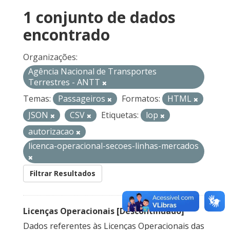
1 conjunto de dados
encontrado
Organizações:
Agência Nacional de Transportes
Terrestres - ANTT
Temas:
Passageiros
Formatos:
HTML
JSON
CSV
Etiquetas:
lop
autorizacao
licenca-operacional-secoes-linhas-mercados
Filtrar Resultados
Licenças Operacionais [Descontinuado]
Dados referentes às Licenças Operacionais das