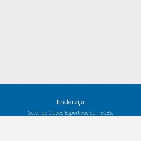
Endereço
Setor de Clubes Esportivos Sul - SCES,
trecho 03, lote 10, Projeto Orla Polo 8
- Brasília - DF