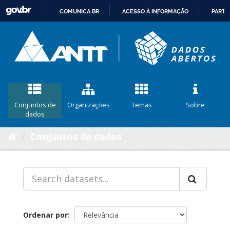
COMUNICA BR
ACESSO À INFORMAÇÃO
PARTI
IR
PARA
O
CONTEÚDO
Conjuntos de
Organizações
Temas
Sobre
dados
Conjuntos de dados
Ordenar por