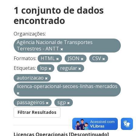
1 conjunto de dados
encontrado
Organizações:
Agência Nacional de Transportes
Terrestres - ANTT
Formatos:
HTML
JSON
CSV
Etiquetas:
lop
regular
autorizacao
licenca-operacional-secoes-linhas-mercados
passageiros
sgp
Filtrar Resultados
Licenças Operacionais [Descontinuado]