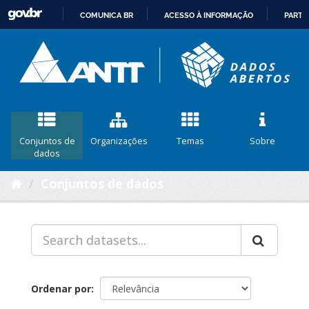
COMUNICA BR
ACESSO À INFORMAÇÃO
PARTI
IR
PARA
O
CONTEÚDO
Conjuntos de
Organizações
Temas
Sobre
dados
Conjuntos de dados
Ordenar por