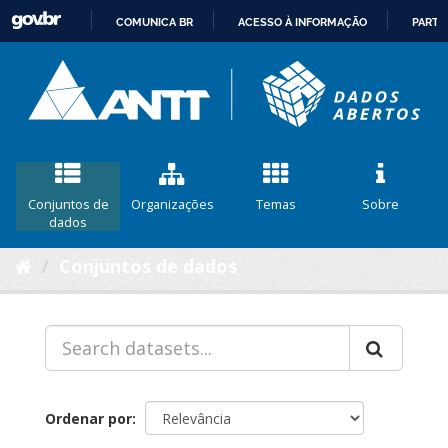
COMUNICA BR
ACESSO À INFORMAÇÃO
PARTI
IR
PARA
O
CONTEÚDO
Conjuntos de
Organizações
Temas
Sobre
dados
Conjuntos de dados
Ordenar por