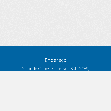
Endereço
Setor de Clubes Esportivos Sul - SCES,
trecho 03, lote 10, Projeto Orla Polo 8
- Brasília - DF
Contatos
Telefone 166