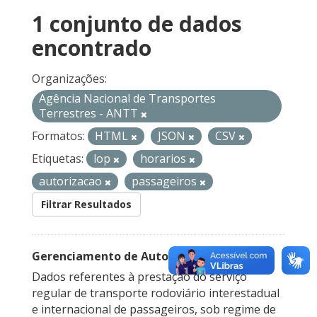
1 conjunto de dados
encontrado
Organizações:
Agência Nacional de Transportes
Terrestres - ANTT
Formatos:
HTML
JSON
CSV
Etiquetas:
lop
horarios
autorizacao
passageiros
Filtrar Resultados
Gerenciamento de Autorizações
Dados referentes à prestação do serviço
regular de transporte rodoviário interestadual
e internacional de passageiros, sob regime de