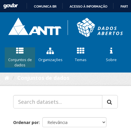
COMUNICA BR
ACESSO À INFORMAÇÃO
PARTI
IR
PARA
O
CONTEÚDO
Conjuntos de
Organizações
Temas
Sobre
dados
Conjuntos de dados
Ordenar por