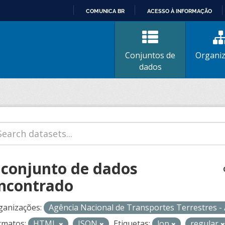
COMUNICA BR
ACESSO À INFORMAÇÃO
IR
PARA
O
Conjuntos de
Organi
CONTEÚDO
dados
 conjunto de dados
ncontrado
ganizações:
Agência Nacional de Transportes Terrestres 
rmatos:
HTML
JSON
Etiquetas:
lop
regular