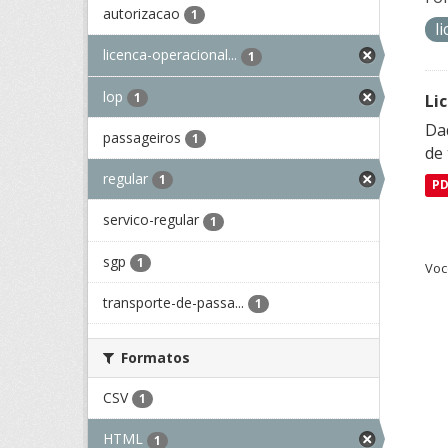
autorizacao
1
l
licenca-operacional...
1
lop
1
Li
Da
passageiros
1
de 
regular
1
P
servico-regular
1
sgp
1
Voc
transporte-de-passa...
1
Formatos
CSV
1
HTML
1