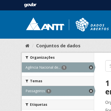
Conjuntos de dados
Organizações
Agência Nacional de...
1
1
Temas
e
Passageiros
1
Or
Etiquetas
Fo