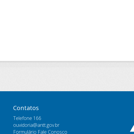
Contatos
Telefone 166
ouvidoria@antt.gov.br
Formulário Fale Conosco