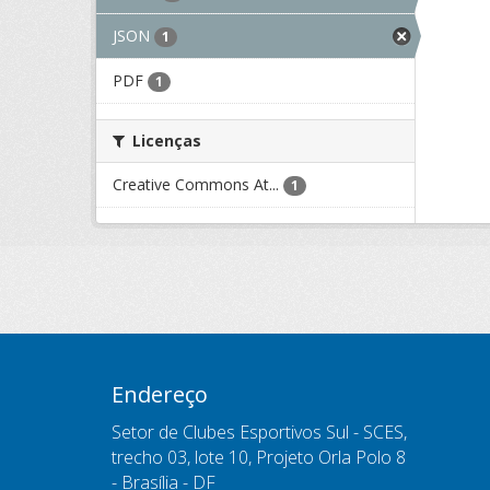
JSON
1
PDF
1
Licenças
Creative Commons At...
1
Endereço
Setor de Clubes Esportivos Sul - SCES,
trecho 03, lote 10, Projeto Orla Polo 8
- Brasília - DF