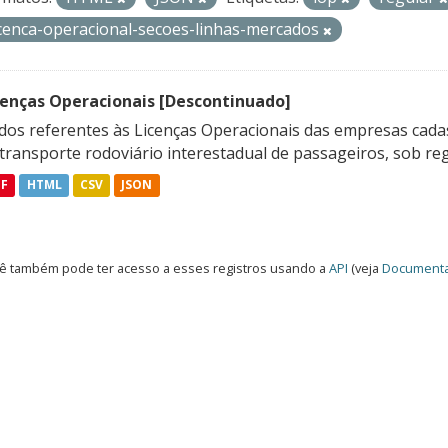
icenca-operacional-secoes-linhas-mercados
cenças Operacionais [Descontinuado]
dos referentes às Licenças Operacionais das empresas cadas
transporte rodoviário interestadual de passageiros, sob reg
DF
HTML
CSV
JSON
ê também pode ter acesso a esses registros usando a
API
(veja
Documenta