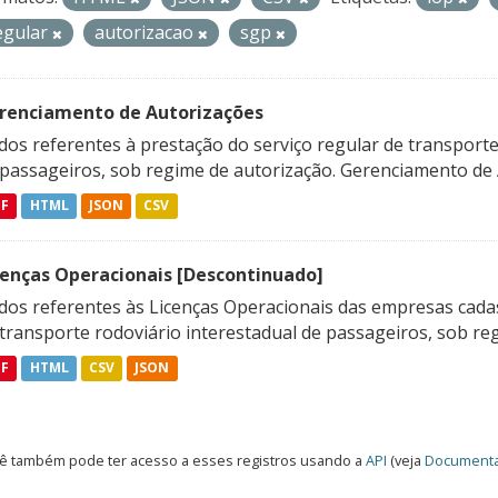
egular
autorizacao
sgp
renciamento de Autorizações
os referentes à prestação do serviço regular de transporte 
 passageiros, sob regime de autorização. Gerenciamento de A
DF
HTML
JSON
CSV
cenças Operacionais [Descontinuado]
dos referentes às Licenças Operacionais das empresas cadas
transporte rodoviário interestadual de passageiros, sob reg
DF
HTML
CSV
JSON
ê também pode ter acesso a esses registros usando a
API
(veja
Documenta