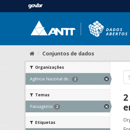
Conjuntos de dados
Organizações
Agência Nacional de...
2
2
Temas
e
Passageiros
2
Or
Etiquetas
Fo