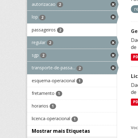
autorizacao
2
r
lop
2
passageiros
2
Ge
Dad
regular
2
de
sgp
2
P
transporte-de-passa...
2
Li
esquema-operacional
1
Da
de 
fretamento
1
P
horarios
1
licenca-operacional
1
Voc
Mostrar mais Etiquetas