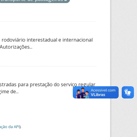
rodoviário interestadual e internacional
utorizações...
tradas para prestação do serviço regular
ime de...
ção da API
).