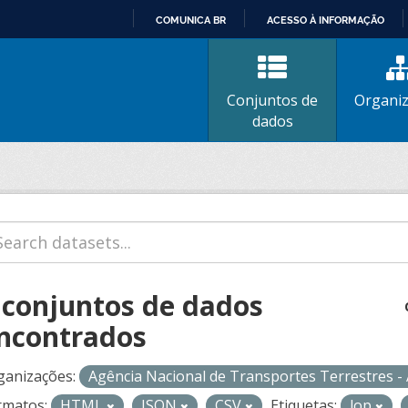
COMUNICA BR
ACESSO À INFORMAÇÃO
IR
PARA
O
Conjuntos de
Organi
CONTEÚDO
dados
 conjuntos de dados
ncontrados
ganizações:
Agência Nacional de Transportes Terrestres 
rmatos:
HTML
JSON
CSV
Etiquetas:
lop