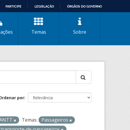
PARTICIPE
LEGISLAÇÃO
ÓRGÃOS DO GOVERNO
zações
Temas
Sobre
Ordenar por
- ANTT
Temas:
Passageiros
transporte-de-passageiros