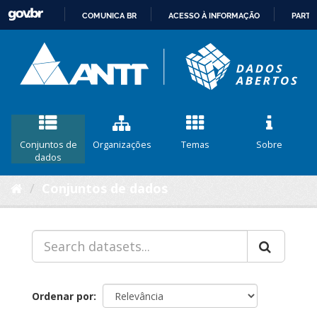
COMUNICA BR
ACESSO À INFORMAÇÃO
PARTI
IR
PARA
O
CONTEÚDO
Conjuntos de
Organizações
Temas
Sobre
dados
Conjuntos de dados
Ordenar por