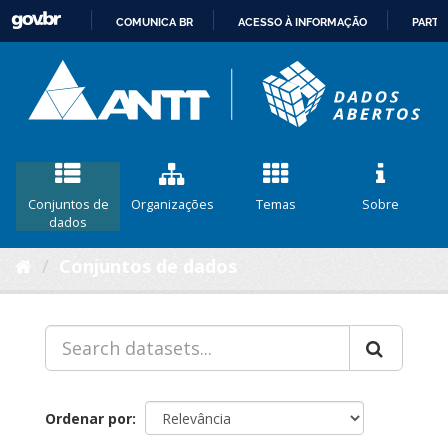
COMUNICA BR
ACESSO À INFORMAÇÃO
PARTI
IR
PARA
O
CONTEÚDO
Conjuntos de
Organizações
Temas
Sobre
dados
Conjuntos de dados
Ordenar por