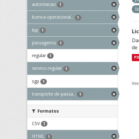
autorizacao
1
l
licenca-operacional...
1
lop
1
Li
Da
passageiros
1
de 
regular
1
P
servico-regular
1
sgp
1
Voc
transporte-de-passa...
1
Formatos
CSV
1
HTML
1