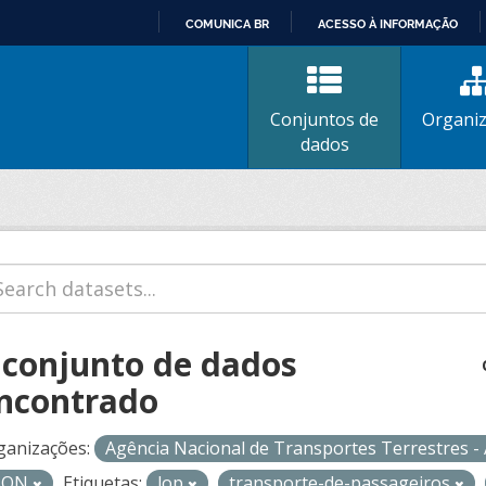
COMUNICA BR
ACESSO À INFORMAÇÃO
IR
PARA
O
Conjuntos de
Organi
CONTEÚDO
dados
 conjunto de dados
ncontrado
ganizações:
Agência Nacional de Transportes Terrestres 
SON
Etiquetas:
lop
transporte-de-passageiros