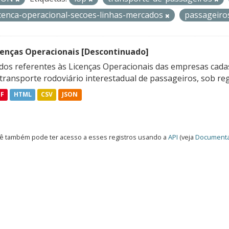
icenca-operacional-secoes-linhas-mercados
passageir
cenças Operacionais [Descontinuado]
dos referentes às Licenças Operacionais das empresas cadas
transporte rodoviário interestadual de passageiros, sob reg
DF
HTML
CSV
JSON
ê também pode ter acesso a esses registros usando a
API
(veja
Documenta