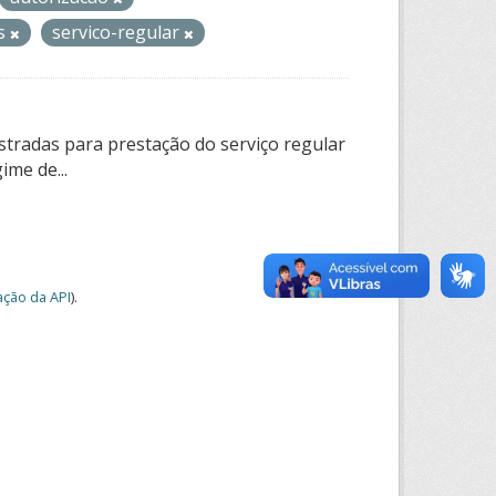
os
servico-regular
tradas para prestação do serviço regular
ime de...
ção da API
).