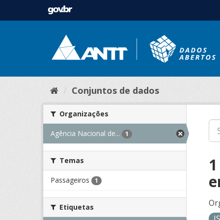
Conjuntos de dados
Organizações
Agência Nacional de...
1
1
Temas
e
Passageiros
1
Or
Etiquetas
J