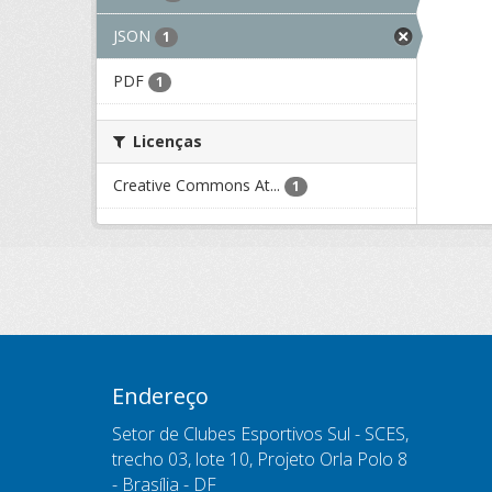
JSON
1
PDF
1
Licenças
Creative Commons At...
1
Endereço
Setor de Clubes Esportivos Sul - SCES,
trecho 03, lote 10, Projeto Orla Polo 8
- Brasília - DF