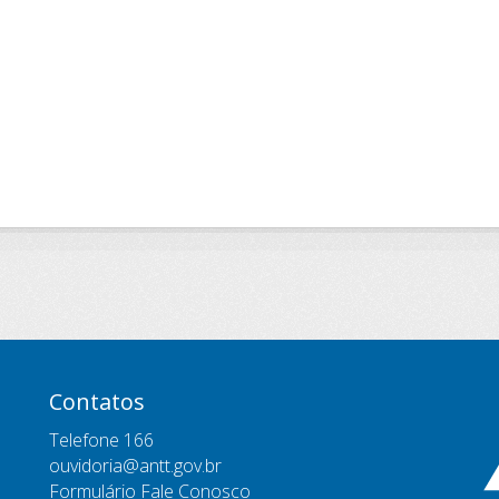
Contatos
Telefone 166
ouvidoria@antt.gov.br
Formulário Fale Conosco