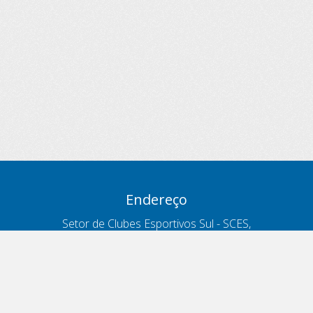
Endereço
Setor de Clubes Esportivos Sul - SCES,
trecho 03, lote 10, Projeto Orla Polo 8
- Brasília - DF
Contatos