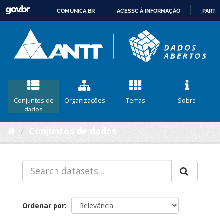
COMUNICA BR
ACESSO À INFORMAÇÃO
PARTI
IR
PARA
O
CONTEÚDO
Conjuntos de
Organizações
Temas
Sobre
dados
Conjuntos de dados
Ordenar por