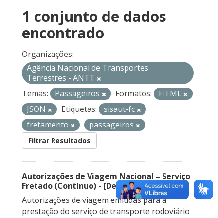
1 conjunto de dados
encontrado
Organizações:
Agência Nacional de Transportes
Terrestres - ANTT
Temas:
Passageiros
Formatos:
HTML
JSON
Etiquetas:
sisaut-fc
fretamento
passageiros
Filtrar Resultados
Autorizações de Viagem Nacional – Serviço
Fretado (Contínuo) - [Descontinuado]
Autorizações de viagem emitidas para a
prestação do serviço de transporte rodoviário