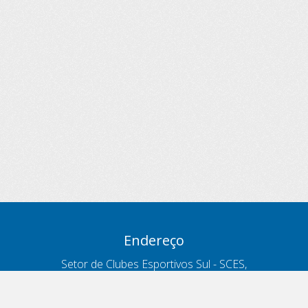
Endereço
Setor de Clubes Esportivos Sul - SCES,
trecho 03, lote 10, Projeto Orla Polo 8
- Brasília - DF