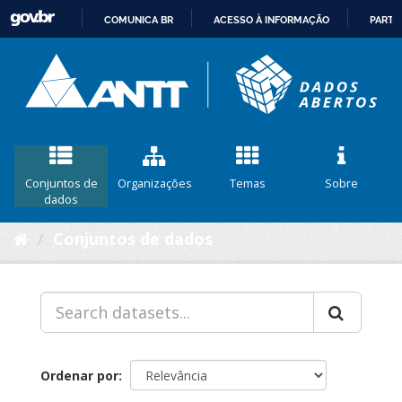
COMUNICA BR
ACESSO À INFORMAÇÃO
PARTI
IR
PARA
O
CONTEÚDO
Conjuntos de
Organizações
Temas
Sobre
dados
Conjuntos de dados
Ordenar por